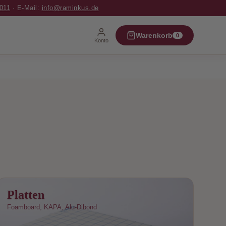
011
· E-Mail:
info@raminkus.de
✕ Schließen
Warenkorb
0
Konto
Platten
Foamboard, KAPA, Alu-Dibond