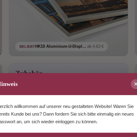
HK10 Aluminium-U-Display-Profil
ab 4,63 €
BELIEBT
Zubehör
Aufhänger, Haftbleche, Clips
inweis
erzlich willkommen auf unserer neu gestalteten Website! Waren Sie
ereits Kunde bei uns? Dann fordern Sie sich bitte einmalig ein neues
asswort an, um sich wieder einloggen zu können.