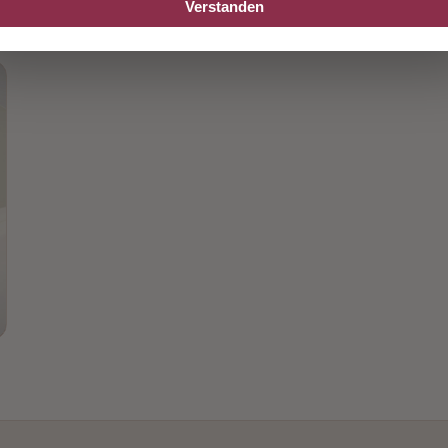
Verstanden
Haftblech mit Oese 70 x 70 mm
ab 1,42 €
BELIEBT