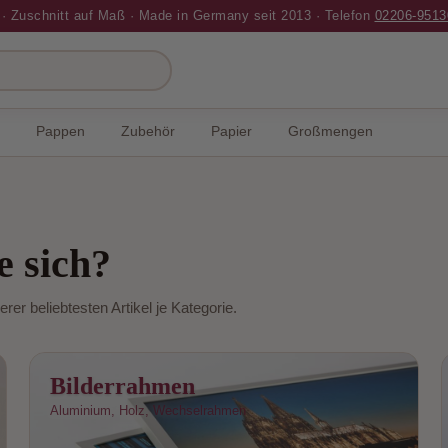
 · Zuschnitt auf Maß · Made in Germany seit 2013 · Telefon
02206-9513
Pappen
Zubehör
Papier
Großmengen
e sich?
rer beliebtesten Artikel je Kategorie.
Bilderrahmen
Aluminium, Holz, Wechselrahmen