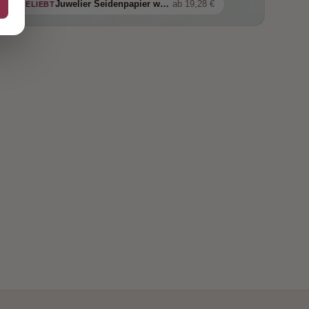
Juwelier Seidenpapier weiß 18 g/qm
ab 19,28 €
BELIEBT