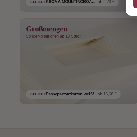
KROMA MOUNTINGBOARD einseitig selbstklebend und beidseitig weiß kaschiert
ab 2,73 €
BELIEBT
Großmengen
Sonderkonditionen ab 10 Stück
Passepartoutkarton weiß/creme
ab 13,68 €
BELIEBT