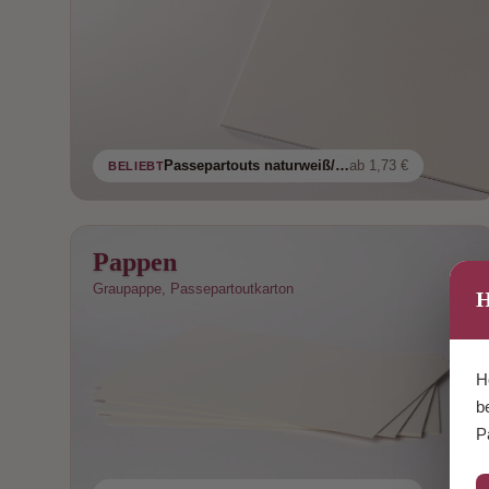
Passepartouts naturweiß/weiß in 1,5 mm
ab 1,73 €
BELIEBT
Pappen
Graupappe, Passepartoutkarton
H
H
b
P