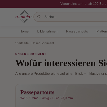
Versandkostenfrei ab 120 Euro
Home
Bilderrahmen
Home
Bilderrahmen
Passepartouts
Platten
Passepartouts
Startseite
Unser Sortiment
Platten
UNSER SORTIMENT
Wofür interessieren Si
Pappen
Alle unsere Produktbereiche auf einen Blick – inklusive unse
Zubehör
Papier
Passepartouts
Weiß, Creme, Farbig · 1,5/2,0/3,0 mm
Großmengen