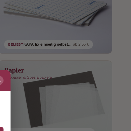
KAPA fix einseitig selbstklebend im Zuschnitt
ab 2,56 €
BELIEBT
Papier
Fotopapier & Spezialpapiere
✕