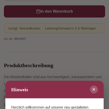
In den Warenkorb
zuzügl. Versandkosten · Lieferung/Versand in 3–5 Werktagen
Art.-Nr.:
RM10097
Produktbeschreibung
Die Abstandhalter sind aus hochwertigem, transparentem und
UV-stabilisiertem Polyurethan und selbstklebend ausgerüstet
Hinweis
✕
mit einem Acrylatkleber.
Die Abstandhalter sind für die Haftbleche, damit das Objekt
gerade an der Wand hängt.
Herzlich willkommen auf unserer neu gestalteten