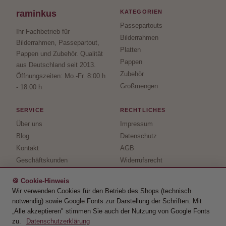
raminkus
KATEGORIEN
Passepartouts
Ihr Fachbetrieb für
Bilderrahmen
Bilderrahmen, Passepartout,
Platten
Pappen und Zubehör. Qualität
Pappen
aus Deutschland seit 2013.
Zubehör
Öffnungszeiten: Mo.-Fr. 8:00 h
Großmengen
- 18:00 h
SERVICE
RECHTLICHES
Über uns
Impressum
Blog
Datenschutz
Kontakt
AGB
Geschäftskunden
Widerrufsrecht
Versand- &
↩ Vertrag widerrufen
Zahlungsbedingungen
🍪 Cookie-Hinweis
Wir verwenden Cookies für den Betrieb des Shops (technisch
notwendig) sowie Google Fonts zur Darstellung der Schriften. Mit
„Alle akzeptieren" stimmen Sie auch der Nutzung von Google Fonts
© 2026 raminkus · Guido Minkus · USt-IdNr.: DE291817603 ·
zu.
Datenschutzerklärung
Telefon:
02206-9513011
·
info@raminkus.de