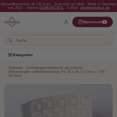
Versandkostenfrei ab 120 Euro · Zuschnitt auf Maß · Made in Germany
✕ Schließen
seit 2013 · Telefon
02206-9513011
· E-Mail:
info@raminkus.de
Home
Warenkorb
0
Bilderrahmen
Passepartouts
Kategorien
Platten
Startseite
Großmengen Haftbleche und Zubehör
Abstandshalter selbstklebend klar, PU 20 x 20 x 7,5 mm / 1 VE =
Pappen
78 Stück
Zubehör
Papier
Großmengen