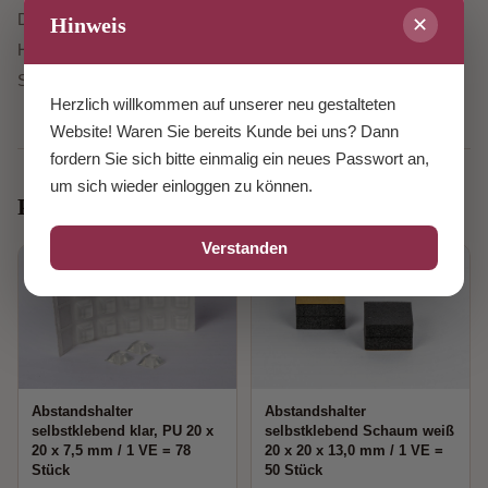
Die Tragkraft der Haftbleche in 100 x 100 mm beträgt 6 kg pro
Hinweis
✕
Haftblech.
1 VE = 100 Stück
Das Datenblatt für das
Spiegelklebeband ist hier.
Herzlich willkommen auf unserer neu gestalteten
Website! Waren Sie bereits Kunde bei uns? Dann
fordern Sie sich bitte einmalig ein neues Passwort an,
um sich wieder einloggen zu können.
Passendes Zubehör
Verstanden
Abstandshalter
Abstandshalter
selbstklebend klar, PU 20 x
selbstklebend Schaum weiß
20 x 7,5 mm / 1 VE = 78
20 x 20 x 13,0 mm / 1 VE =
Stück
50 Stück