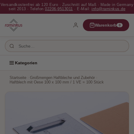
Versandkostenfrei ab 120 Euro · Zuschnitt auf Maß · Made in Germany
✕ Schließen
seit 2013 · Telefon
02206-9513011
· E-Mail:
info@raminkus.de
Home
Warenkorb
0
Bilderrahmen
Passepartouts
Kategorien
Platten
Startseite
Großmengen Haftbleche und Zubehör
Haftblech mit Oese 100 x 100 mm / 1 VE = 100 Stück
Pappen
Zubehör
Papier
Großmengen