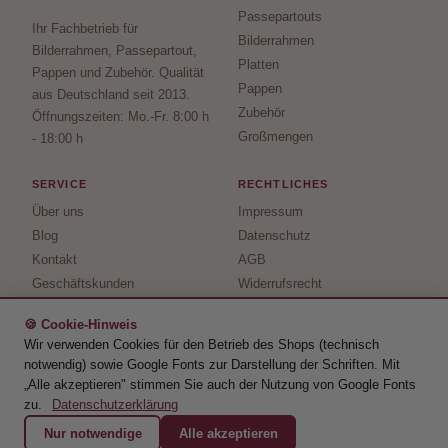
Passepartouts
Ihr Fachbetrieb für
Bilderrahmen
Bilderrahmen, Passepartout,
Platten
Pappen und Zubehör. Qualität
Pappen
aus Deutschland seit 2013.
Zubehör
Öffnungszeiten: Mo.-Fr. 8:00 h
Großmengen
- 18:00 h
SERVICE
RECHTLICHES
Über uns
Impressum
Blog
Datenschutz
Kontakt
AGB
Geschäftskunden
Widerrufsrecht
Versand- &
↩ Vertrag widerrufen
Zahlungsbedingungen
🍪 Cookie-Hinweis
Wir verwenden Cookies für den Betrieb des Shops (technisch
notwendig) sowie Google Fonts zur Darstellung der Schriften. Mit
„Alle akzeptieren" stimmen Sie auch der Nutzung von Google Fonts
© 2026 raminkus · Guido Minkus · USt-IdNr.: DE291817603 ·
zu.
Datenschutzerklärung
Telefon:
02206-9513011
·
info@raminkus.de
Nur notwendige
Alle akzeptieren
PayPal
Rechnung
Vorkasse