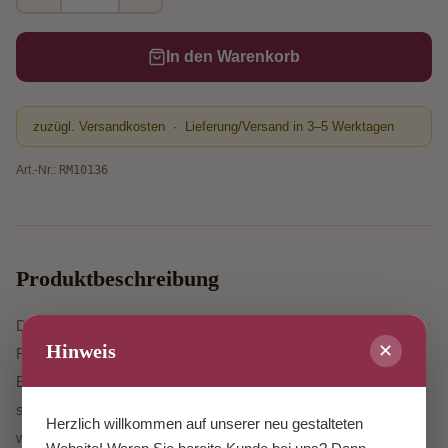
In den Warenkorb
zuzügl. Versandkosten · Lieferung/Versand in 3–5 Werktagen
Art.-Nr.:
RM10136
Produktbeschreibung
Die Haftbleche sind einseitig selbstklebend und werden auf die
Hinweis
✕
Rückseite der Trägerplatte aufgeklebt und können mit der
Exenterscheibe weiß/rund und den Abstandhaltern aus
schwarzen Schaum für eine gerade Aufhängung verwendet
Herzlich willkommen auf unserer neu gestalteten
werden.