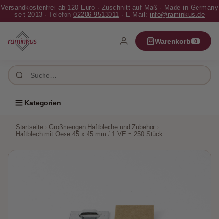
Versandkostenfrei ab 120 Euro · Zuschnitt auf Maß · Made in Germany
✕ Schließen
seit 2013 · Telefon
02206-9513011
· E-Mail:
info@raminkus.de
Home
Warenkorb
0
Bilderrahmen
Passepartouts
Kategorien
Platten
Startseite
Großmengen Haftbleche und Zubehör
Haftblech mit Oese 45 x 45 mm / 1 VE = 250 Stück
Pappen
Zubehör
Papier
Großmengen