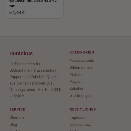
Haftblech mit Oese 45 x 45
mm
1,04 €
ab
raminkus
KATEGORIEN
Passepartouts
Ihr Fachbetrieb für
Bilderrahmen
Bilderrahmen, Passepartout,
Platten
Pappen und Zubehör. Qualität
Pappen
aus Deutschland seit 2013.
Zubehör
Öffnungszeiten: Mo.-Fr. 8:00 h
Großmengen
- 18:00 h
SERVICE
RECHTLICHES
Über uns
Impressum
Blog
Datenschutz