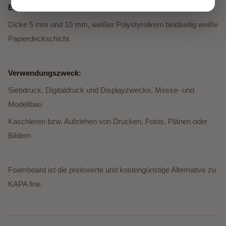
Eigenschaften:
Dicke 5 mm und 10 mm, weißer Polystyrolkern beidseitig weiße
Papierdeckschicht
Verwendungszweck:
Siebdruck, Digitaldruck und Displayzwecke, Messe- und
Modellbau
Kaschieren bzw. Aufziehen von Drucken, Fotos, Plänen oder
Bildern
Foamboard ist die preiswerte und kostengünstige Alternative zu
KAPA line.