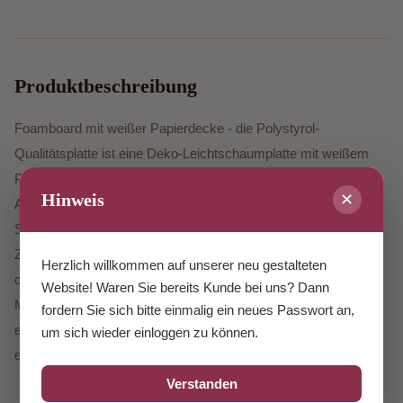
Produktbeschreibung
Foamboard mit weißer Papierdecke - die Polystyrol-
Qualitätsplatte ist eine Deko-Leichtschaumplatte mit weißem
Polystyrol-Schaumkern und beidseitiger Kartonabdeckung.
Hinweis
✕
Auch einseitig selbstklebend lieferbar. Hier können Sie viele
Standardformate und mit dem Konfigurator individuelle
Zuschnitte bestellen. Die Platten in 5 mm werden mit einem
Herzlich willkommen auf unserer neu gestalteten
computergesteuerten Schneidplotter geschnitten da sind die
Website! Waren Sie bereits Kunde bei uns? Dann
Maße exakt. Allerdings müssen wir die 10 mm Platten mit
fordern Sie sich bitte einmalig ein neues Passwort an,
einem manuellen Wandschneider schneiden und da haben wir
um sich wieder einloggen zu können.
eine Schneidtoleranz von +/- 2 mm.
Verstanden